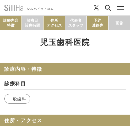
シルハドットコム
診療内容
診療日
住所
代表者
予約
画像
特徴
診療時間
アクセス
スタッフ
連絡先
児玉歯科医院
コラム
ヘルシーレシピ
診療内容・特徴
診療科目
シルハとは？
一般歯科
セルフチェック
住所・アクセス
SillHa.comについて