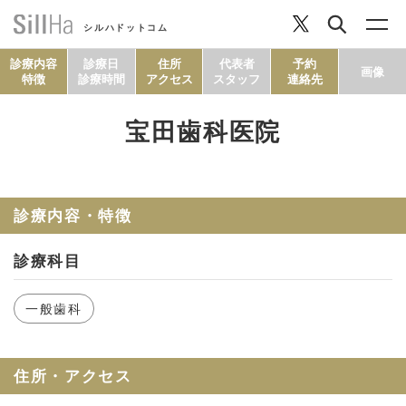
シルハドットコム
診療内容
診療日
住所
代表者
予約
画像
特徴
診療時間
アクセス
スタッフ
連絡先
宝田歯科医院
コラム
ヘルシーレシピ
診療内容・特徴
診療科目
シルハとは？
一般歯科
セルフチェック
住所・アクセス
SillHa.comについて