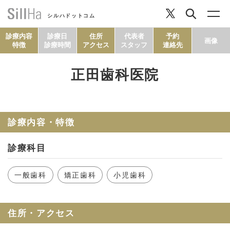
シルハドットコム
診療内容
診療日
住所
代表者
予約
画像
特徴
診療時間
アクセス
スタッフ
連絡先
正田歯科医院
コラム
ヘルシーレシピ
診療内容・特徴
診療科目
シルハとは？
一般歯科
矯正歯科
小児歯科
セルフチェック
住所・アクセス
SillHa.comについて