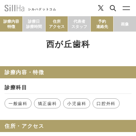
シルハドットコム
診療内容
診療日
住所
代表者
予約
画像
特徴
診療時間
アクセス
スタッフ
連絡先
西が丘歯科
コラム
ヘルシーレシピ
診療内容・特徴
診療科目
シルハとは？
一般歯科
矯正歯科
小児歯科
口腔外科
セルフチェック
住所・アクセス
SillHa.comについて