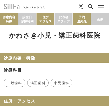
シルハドットコム
診療内容
診療日
住所
代表者
予約
画像
特徴
診療時間
アクセス
スタッフ
連絡先
かわさき小児・矯正歯科医院
コラム
ヘルシーレシピ
診療内容・特徴
診療科目
シルハとは？
一般歯科
矯正歯科
小児歯科
セルフチェック
住所・アクセス
SillHa.comについて