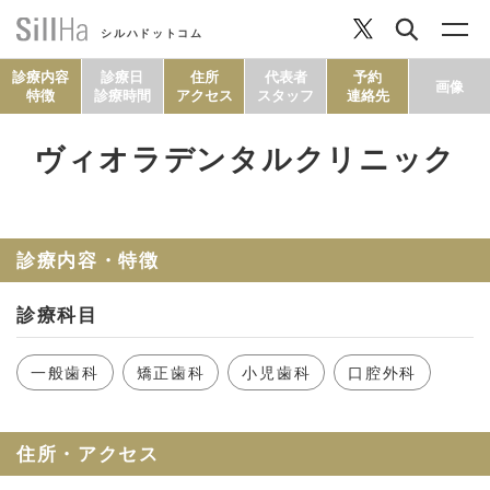
シルハドットコム
診療内容
診療日
住所
代表者
予約
画像
特徴
診療時間
アクセス
スタッフ
連絡先
ヴィオラデンタルクリニック
コラム
ヘルシーレシピ
診療内容・特徴
診療科目
シルハとは？
一般歯科
矯正歯科
小児歯科
口腔外科
セルフチェック
住所・アクセス
SillHa.comについて