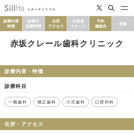
シルハドットコム
診療内容
診療日
住所
代表者
予約
画像
特徴
診療時間
アクセス
スタッフ
連絡先
赤坂クレール歯科クリニック
コラム
ヘルシーレシピ
診療内容・特徴
診療科目
シルハとは？
一般歯科
矯正歯科
小児歯科
口腔外科
セルフチェック
住所・アクセス
SillHa.comについて