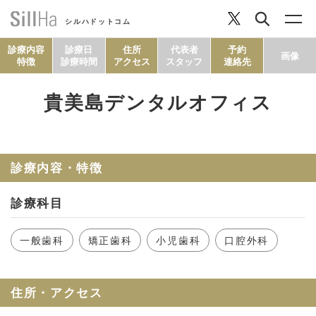
シルハドットコム
診療内容
診療日
住所
代表者
予約
画像
特徴
診療時間
アクセス
スタッフ
連絡先
貴美島デンタルオフィス
コラム
ヘルシーレシピ
診療内容・特徴
診療科目
シルハとは？
一般歯科
矯正歯科
小児歯科
口腔外科
セルフチェック
住所・アクセス
SillHa.comについて