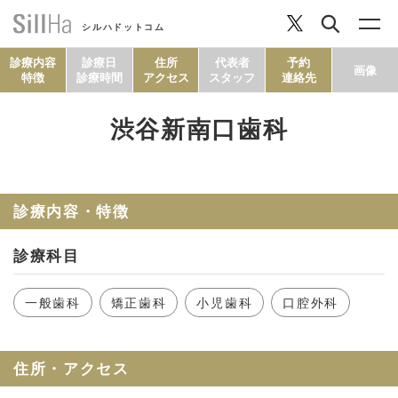
シルハドットコム
診療内容
診療日
住所
代表者
予約
画像
特徴
診療時間
アクセス
スタッフ
連絡先
渋谷新南口歯科
コラム
ヘルシーレシピ
診療内容・特徴
診療科目
シルハとは？
一般歯科
矯正歯科
小児歯科
口腔外科
セルフチェック
住所・アクセス
SillHa.comについて