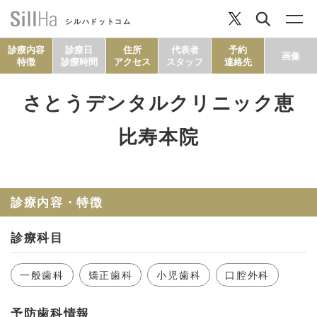
シルハドットコム
診療内容
診療日
住所
代表者
予約
画像
特徴
診療時間
アクセス
スタッフ
連絡先
さとうデンタルクリニック恵
コラム
比寿本院
ヘルシーレシピ
診療内容・特徴
シルハとは？
診療科目
セルフチェック
一般歯科
矯正歯科
小児歯科
口腔外科
SillHa.comについて
予防歯科情報