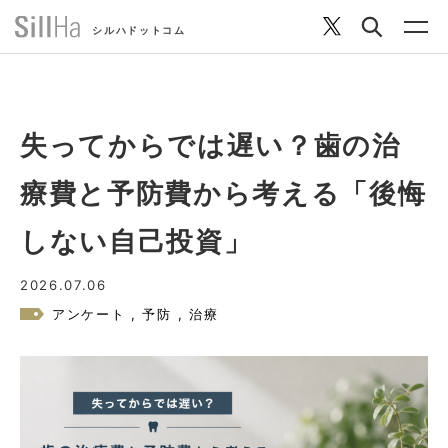
シルハドットコム
失ってからでは遅い？歯の治
コラム
療費と予防費から考える「後悔
ヘルシーレシピ
しない自己投資」
2026.07.06
シルハとは？
アンケート
予防
治療
セルフチェック
SillHa.comについて