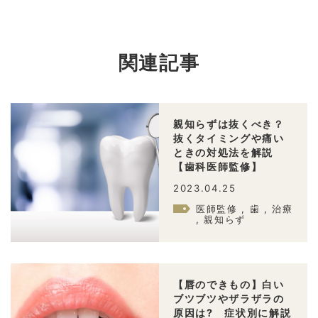
関連記事
親知らずは抜くべき？
抜くタイミングや痛い
ときの対処法を解説
【歯科医師監修】
2023.04.25
医師監修 , 歯 , 治療
, 親知らず
【唇のできもの】白い
ブツブツやザラザラの
原因は? 症状別に解説