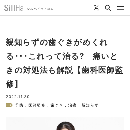
シルハドットコム
親知らずの歯ぐきがめくれ
コラム
る･･･これって治る? 痛いと
ヘルシーレシピ
きの対処法も解説【歯科医師監
修】
シルハとは？
2022.11.30
セルフチェック
予防
医師監修
歯ぐき
治療
親知らず
SillHa.comについて