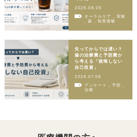
2026.08.05
オーラルケア , 実験
, 歯 , 知覚過敏
失ってからでは遅い？
歯の治療費と予防費か
ら考える「後悔しない
自己投資」
2026.07.06
アンケート , 予防 ,
治療