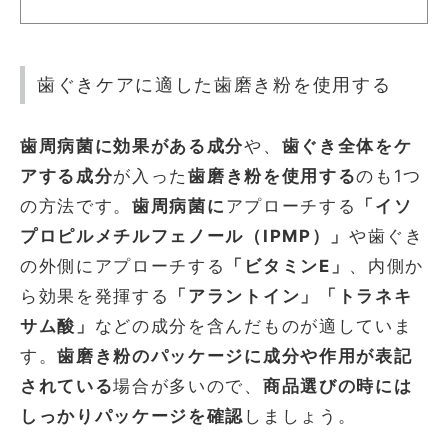
歯ぐきケアに適した歯磨き粉を使用する
歯周病菌に効果がある成分
や、
歯ぐき全体をケ
アする成分
が入った
歯磨き粉を使用する
のも1つ
の方法です。
歯周病菌に
アプローチする
「イソ
プロピルメチルフェノール（IPMP）」
や歯ぐき
の外側にアプローチする
「ビタミンE」
、内側か
ら効果を発揮する
「アラントイン」「トラネキ
サム酸」
などの成分を含んだものが適していま
す。
歯磨き粉のパッケージに成分や作用が表記
されている
場合が多いので、
商品選びの時には
しっかりパッケージを確認
しましょう。