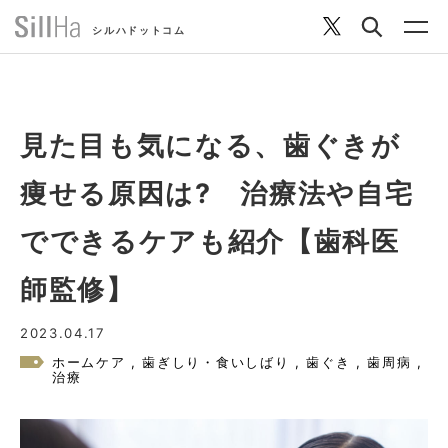
シルハドットコム
見た目も気になる、歯ぐきが
コラム
痩せる原因は? 治療法や自宅
ヘルシーレシピ
でできるケアも紹介【歯科医
師監修】
シルハとは？
2023.04.17
セルフチェック
ホームケア
歯ぎしり・食いしばり
歯ぐき
歯周病
治療
SillHa.comについて