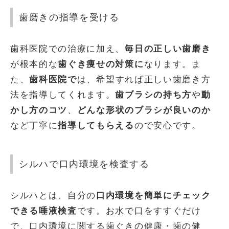
歯磨きの指導を受ける
歯科医院での治療に加え、
毎日の正しい歯磨き
が根本的な
歯ぐき痩せの対策に
なります。ま
た、
歯科医院で
は、希望すれば正しい歯磨き方
法を指導してくれます。
歯ブラシの持ち方
や
動
かし方のコツ
、
どんな形状のブラシが良いのか
など丁寧に
指導してもらえる
ので安心です。
シルハで口内環境を検査する
シルハとは、自分の
口内環境を簡単にチェック
できる唾液検査
です。お水で口をすすぐだけ
で、口内環境に関する歯ぐきの健康・歯の健