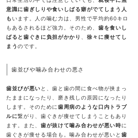
日常生活の中では注意していても、
就寝中に無
意識に歯ぎしりや食いしばる癖がでてしまう人
も
います。人の噛む力は、男性で平均約60キロ
もあるされるほど強力。そのため、
歯を食いし
ばると歯ぐきに負担がかかり
、
徐々に痩せてし
まう
のです。
歯並びや噛み合わせの悪さ
歯並びが悪い
と、歯と歯の間に食べ物が挟まっ
たままになったり、磨き残しの原因になったり
します。そのために
歯周病のような口内トラブ
ルに
繋がり、歯ぐきが痩せてしまうこともあり
ます。また、
歯が抜けて噛み合わせが悪い時
に
歯ぐきが痩せる場合も。噛み合わせが悪いと
歯