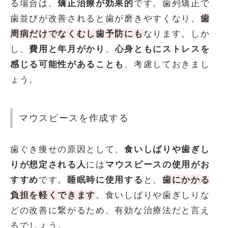
る場合は、
矯正治療が効果的
です。歯列矯正で
歯並びが改善されると歯が磨きやすくなり、
歯
周病だけでなくむし歯予防にも
なります。しか
し、
費用と年月がかり
、
心
身ともにストレスを
感じる可能性があることも
、考慮しておきまし
ょう。
マウスピースを作成する
歯ぐき痩せの原因として、
食いしばりや歯ぎし
りが想定される
人
には
マウスピースの使用がお
すすめ
です。
睡眠時に使用する
と、
歯にかかる
負担を軽くできます
。食いしばりや歯ぎしりな
どの改善に繋がるため、有効な治療法だと言え
るでしょう。